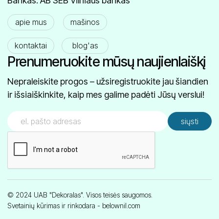
Bankas: AB SEB Vilniaus bankas
apie mus
mašinos
kontaktai
blog'as
Prenumeruokite mūsų naujienlaiškį
Nepraleiskite progos – užsiregistruokite jau šiandien
ir išsiaiškinkite, kaip mes galime padėti Jūsų verslui!
© 2024 UAB "Dekoralas". Visos teisės saugomos.
Svetainių kūrimas ir rinkodara -
belownil.com