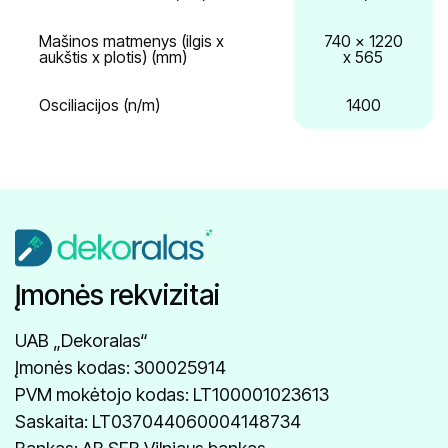
Mašinos matmenys (ilgis x
740 x 1220
aukštis x plotis) (mm)
x 565
Osciliacijos (n/m)
1400
Įmonės rekvizitai
UAB „Dekoralas“
Įmonės kodas: 300025914
PVM mokėtojo kodas: LT100001023613
Saskaita: LT037044060004148734