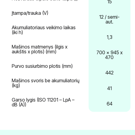
15
Įtampa/trauka (V)
12 / semi-
aut.
Akumuliatoriaus veikimo laikas
(iki h)
1,3
Mašinos matmenys (ilgis x
aukštis x plotis) (mm)
700 x 945 x
470
Purvo susiurbimo plotis (mm)
442
Mašinos svoris be akumuliatorių
(kg)
41
Garso lygis (ISO 11201 – LpA –
64
dB (A))