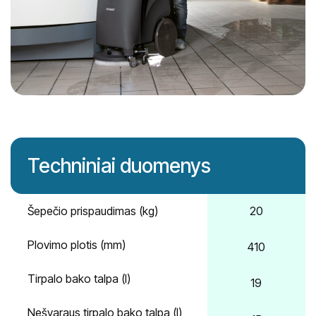
Fimap My16

Techniniai duomenys
1:56
Šepečio prispaudimas (kg)
20
Plovimo plotis (mm)
410
Tirpalo bako talpa (l)
19
Nešvaraus tirpalo bako talpa (l)