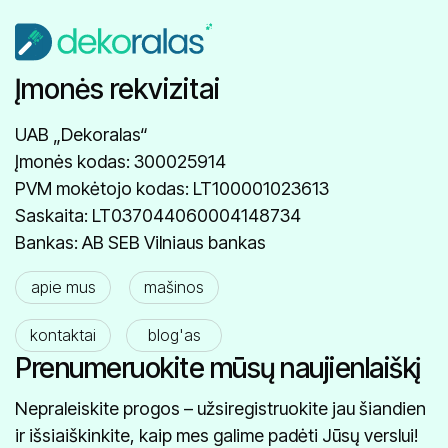
Įmonės rekvizitai
UAB „Dekoralas“
Įmonės kodas: 300025914
PVM mokėtojo kodas: LT100001023613
Saskaita: LT037044060004148734
Bankas: AB SEB Vilniaus bankas
apie mus
mašinos
kontaktai
blog'as
Prenumeruokite mūsų naujienlaiškį
Nepraleiskite progos – užsiregistruokite jau šiandien
ir išsiaiškinkite, kaip mes galime padėti Jūsų verslui!